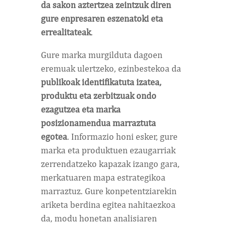
da sakon aztertzea zeintzuk diren
gure enpresaren eszenatoki eta
errealitateak
.
Gure marka murgilduta dagoen
eremuak ulertzeko, ezinbestekoa da
publikoak identifikatuta izatea,
produktu eta zerbitzuak ondo
ezagutzea eta marka
posizionamendua marraztuta
egotea
. Informazio honi esker, gure
marka eta produktuen ezaugarriak
zerrendatzeko kapazak izango gara,
merkatuaren mapa estrategikoa
marraztuz. Gure konpetentziarekin
ariketa berdina egitea nahitaezkoa
da, modu honetan analisiaren