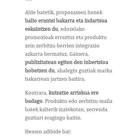
Alde batetik, proposamen honek
balio erantsi bakarra eta indartsua
eskaintzen du
, edozelako
promozioak erraztuz eta produktu
zein zerbitzu berrien integrazio
azkarra bermatuz. Gainera,
publizitatean egiten den inbertsioa
hobetzen du
, ahalegin guztiak marka
bakarrean jartzen baitira.
Kontrara,
kutsatze arriskua ere
badago
. Produktu edo zerbitzu maila
batek kalterik izatekotan, zerrenda
guztiari eragingo baitio.
Hemen adibide bat: