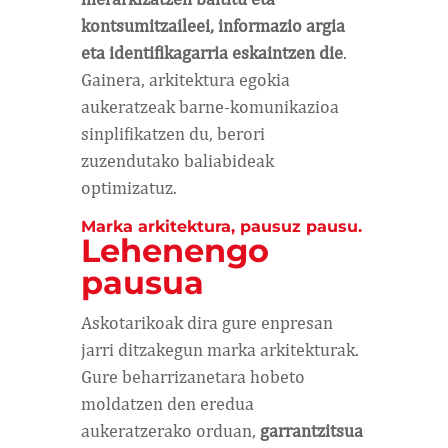
kontsumitzaileei, informazio argia
eta identifikagarria eskaintzen die
.
Gainera, arkitektura egokia
aukeratzeak barne-komunikazioa
sinplifikatzen du, berori
zuzendutako baliabideak
optimizatuz.
Marka arkitektura, pausuz pausu.
Lehenengo
pausua
Askotarikoak dira gure enpresan
jarri ditzakegun marka arkitekturak.
Gure beharrizanetara hobeto
moldatzen den eredua
aukeratzerako orduan,
garrantzitsua