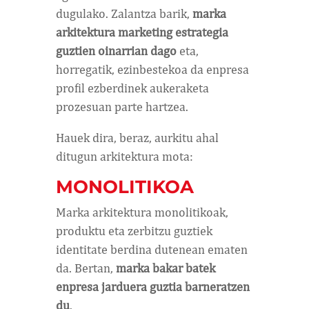
dugulako. Zalantza barik,
marka
arkitektura marketing estrategia
guztien oinarrian dago
eta,
horregatik, ezinbestekoa da enpresa
profil ezberdinek aukeraketa
prozesuan parte hartzea.
Hauek dira, beraz, aurkitu ahal
ditugun arkitektura mota:
MONOLITIKOA
Marka arkitektura monolitikoak,
produktu eta zerbitzu guztiek
identitate berdina dutenean ematen
da. Bertan,
marka bakar batek
enpresa jarduera guztia barneratzen
du
.