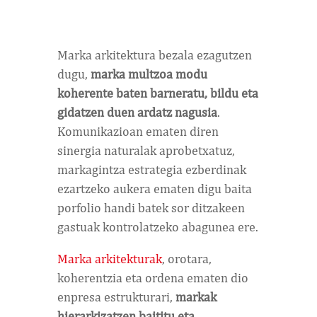
Marka arkitektura bezala ezagutzen
dugu,
marka multzoa modu
koherente baten barneratu, bildu eta
gidatzen duen ardatz nagusia
.
Komunikazioan ematen diren
sinergia naturalak aprobetxatuz,
markagintza estrategia ezberdinak
ezartzeko aukera ematen digu baita
porfolio handi batek sor ditzakeen
gastuak kontrolatzeko abagunea ere.
Marka arkitekturak
, orotara,
koherentzia eta ordena ematen dio
enpresa estrukturari,
markak
hierarkizatzen baititu eta