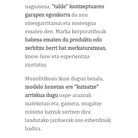
nagusiena,
“talde” kontzeptuaren
garapen egonkorra
da non
sinesgarritasun eta sostengua
ematen den. Marka korporatiboak
babesa ematen du produktu edo
zerbitzu berri bat merkaturatzean
,
know-how eta esperientzia
ziurtatuz.
Monolitikoan ikusi dugun bezala,
modelo honetan ere “kutsatze”
arriskua dugu
ospe-arazoak
izatekotan eta, gainera, mugatze
minimo batzuk sortzen dira
landutako jarduerak oso ezberdinak
badira.