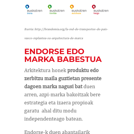
Iturria: http://brandemia.org/la-red-de-transportes-de-pais-
vasco-replantea-su-arquitectura-de-marca
ENDORSE EDO
MARKA BABESTUA
Arkitektura honek
produktu edo
zerbitzu maila guztietan presente
dagoen marka nagusi bat
duen
arren, azpi-marka bakoitzak bere
estrategia eta izaera propioak
garatu ahal ditu modu
independenteago batean.
Endorse-k duen abantailarik