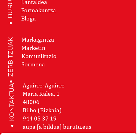
BURUTU
Lantaldea
Formakuntza
Bloga
Markagintza
ZERBITZUAK
Marketin
Komunikazio
Sormena
Aguirre-Aguirre
KONTAKTUA
Maria Kalea, 1
48006
Bilbo (Bizkaia)
944 05 37 19
aupa [a bildua] burutu.eus