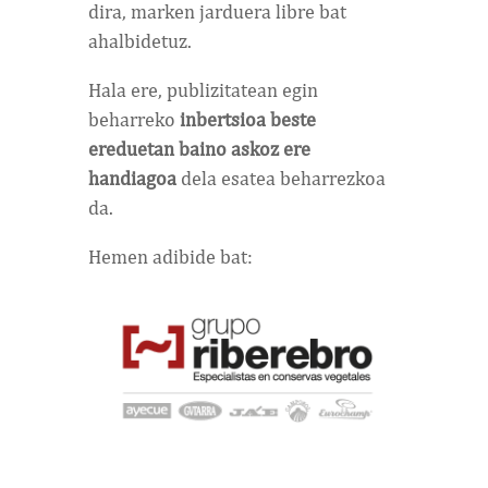
dira, marken jarduera libre bat
ahalbidetuz.
Hala ere, publizitatean egin
beharreko
inbertsioa beste
ereduetan baino askoz ere
handiagoa
dela esatea beharrezkoa
da.
Hemen adibide bat: