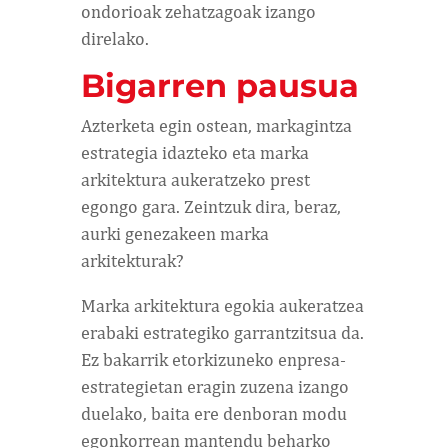
ondorioak zehatzagoak izango
direlako.
Bigarren pausua
Azterketa egin ostean, markagintza
estrategia idazteko eta marka
arkitektura aukeratzeko prest
egongo gara. Zeintzuk dira, beraz,
aurki genezakeen marka
arkitekturak?
Marka arkitektura egokia aukeratzea
erabaki estrategiko garrantzitsua da.
Ez bakarrik etorkizuneko enpresa-
estrategietan eragin zuzena izango
duelako, baita ere denboran modu
egonkorrean mantendu beharko