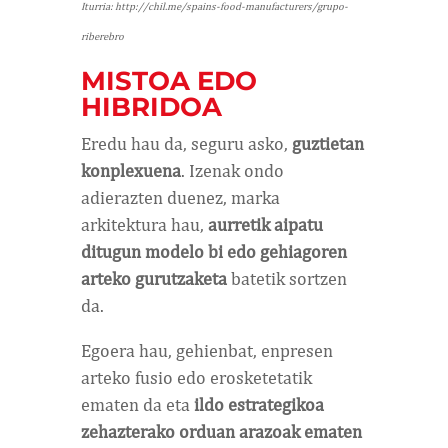
Iturria: http://chil.me/spains-food-manufacturers/grupo-
riberebro
MISTOA EDO
HIBRIDOA
Eredu hau da, seguru asko,
guztietan
konplexuena
. Izenak ondo
adierazten duenez, marka
arkitektura hau,
aurretik aipatu
ditugun modelo bi edo gehiagoren
arteko gurutzaketa
batetik sortzen
da.
Egoera hau, gehienbat, enpresen
arteko fusio edo erosketetatik
ematen da eta
ildo estrategikoa
zehazterako orduan arazoak ematen