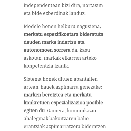
independentean bizi dira, nortasun
eta bide ezberdinak landuz.
Modelo honen helburu nagusiena
,
merkatu espezifikoetara bideratuta
dauden marka indartsu eta
autonomoen sorrera
da, kasu
askotan, markak elkarren arteko
konpetentzia izanik.
Sistema honek dituen abantailen
artean, hauek azpimarra genezake:
marken bereiztea eta merkatu
konkretuen espezializazioa posible
egiten du
. Gainera, komunikazio
ahaleginak bakoitzaren balio
erantsiak azpimarratzera bideratzen