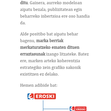
ditu
. Gainera, aurreko modeloan
aipatu bezala, publizitatean egin
beharreko inbertsioa ere oso handia
da.
Alde positibo bat aipatu behar
bagenu,
marka berriak
merkaturatzeko ematen dituen
erraztasunak
izango litzateke. Batez
ere, marken arteko koherentzia
estrategiko zein grafiko sakonik
existitzen ez delako.
Hemen adibide bat: