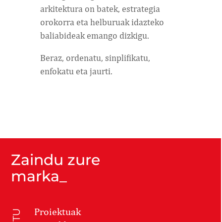
arkitektura on batek, estrategia
orokorra eta helburuak idazteko
baliabideak emango dizkigu.
Beraz, ordenatu, sinplifikatu,
enfokatu eta jaurti.
Zaindu zure
marka_
Proiektuak