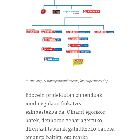
Iturria: http://marcaporhombro.com/dia-supermercado/
Edozein proiektutan zimenduak
modu egokian finkatzea
ezinbestekoa da. Oinarri egonkor
batek, denboran zehar agertuko
diren zailtasunak gainditzeko babesa
emango baitigu eta marka