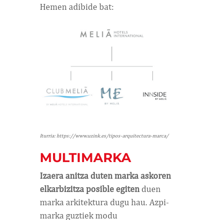
Hemen adibide bat:
Iturria: https://www.uzink.es/tipos-arquitectura-marca/
MULTIMARKA
Izaera anitza duten marka askoren
elkarbizitza posible egiten
duen
marka arkitektura dugu hau. Azpi-
marka guztiek modu